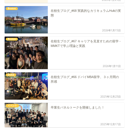
Boston
在校生ブログ_#68 実践的なカリキュラムHultの実
態
2026年1月15日
Boston
在校生ブログ_#67 キャリアを見直すための留学 -
MMKTで学ぶ理論と実践
2026年1月11日
Dubai
在校生ブログ_#66 ドバイMBA留学、３ヶ月間の
所感
2025年12月23日
イベント
卒業生パネルトークを開催しました！
2025年12月17日