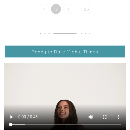
...
1
2
3
25
Ready to Dare Mighty Things