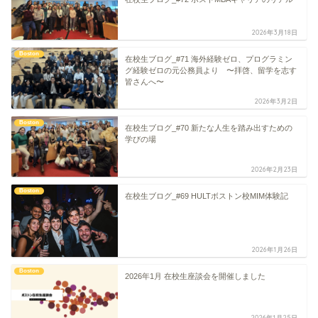
2026年3月18日
Boston
在校生ブログ_#71 海外経験ゼロ、プログラミン
グ経験ゼロの元公務員より 〜拝啓、留学を志す
皆さんへ〜
2026年3月2日
Boston
在校生ブログ_#70 新たな人生を踏み出すための
学びの場
2026年2月23日
Boston
在校生ブログ_#69 HULTボストン校MIM体験記
2026年1月26日
Boston
2026年1月 在校生座談会を開催しました
2026年1月25日