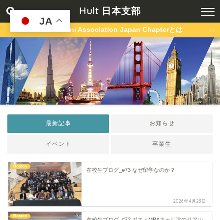
Hult 日本支部
JA
Hult Alumni Association Japan Chapterとは
最新記事
お知らせ
イベント
卒業生
Boston
在校生ブログ_#73 なぜ留学なのか？
2026年4月23日
Boston
在校生ブログ_#72 ポストMBAキャリアのリアル