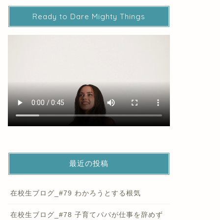
Ready to Dare Mighty Things
最近の投稿
在校生ブログ_#79 わかろうとする根気
在校生ブログ_#78 子育てパパが仕事を辞めず