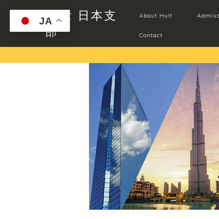
Hult 日本支
About Hult
Admiss
JA
部
Contact