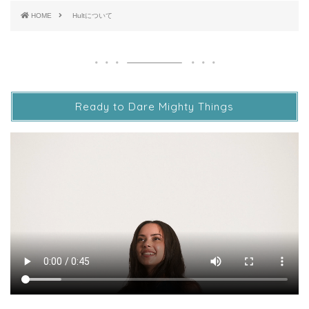
HOME
Hultについて
Ready to Dare Mighty Things