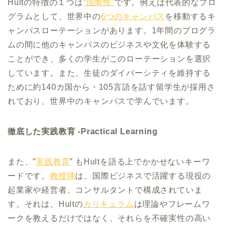
Hultの特徴の１つは
“国際性”
です。例えば代表的なプロ
グラムとして、世界中の
6つのキャンパス
を移動するキ
ャンパスローテーションがあります。1年間のプログラ
ムの間に他のキャンパスのビジネスや文化を体験する
ことができ、多くの学生がこのローテーションを選択
しています。また、生徒のダイバーシティを維持する
ために約140カ国から・105言語を話す留学生が採用さ
れており、世界中のキャンパスで学んでいます。
徹底した実践教育 -Practical Learning
また、”
実践教育
” もHultを語る上でかかせないキーワ
ードです。
教授陣
は、国際ビジネスで活躍する現役の
起業家や経営者、コンサルタントで構成されていま
す。それは、Hultの
カリキュラム
は理論やフレームワ
ークを教えるだけではなく、それらを不確実性の高い