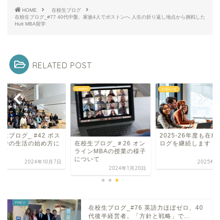
HOME
在校生ブログ
在校生ブログ_#77 40代中盤、家族4人でボストンへ 人生の折り返し地点から挑戦した
Hult MBA留学
RELATED POST
on
London
お知らせ
生ブログ_ #42 ボス
2025-26年度も在校
ンでの生活の始め方に
ログを継続します！
在校生ブログ_＃26 オン
いて
ラインMBAの授業の様子
について
2024年10月7日
2025年7
2024年1月20日
在校生ブログ_#76 英語力ほぼゼロ、40
代後半経営者。「方針と戦略」で...