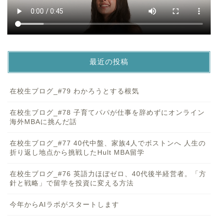
最近の投稿
在校生ブログ_#79 わかろうとする根気
在校生ブログ_#78 子育てパパが仕事を辞めずにオンライン
海外MBAに挑んだ話
在校生ブログ_#77 40代中盤、家族4人でボストンへ 人生の
折り返し地点から挑戦したHult MBA留学
在校生ブログ_#76 英語力ほぼゼロ、40代後半経営者。「方
針と戦略」で留学を投資に変える方法
今年からAIラボがスタートします