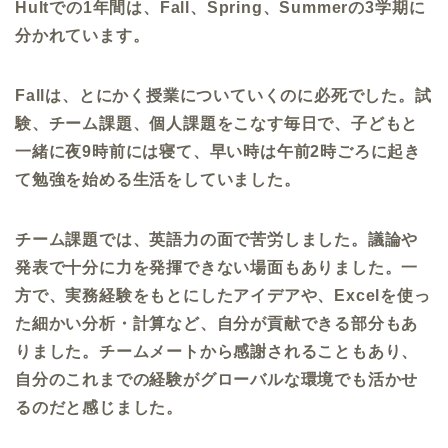
Hult
での
1
年間は、
Fall
、
Spring
、
Summer
の
3
学期に
分かれています。
Fall
は、とにかく授業についていくのに必死でした。試
験、チーム課題、個人課題をこなす毎日で、子どもと
一緒に夜
9
時前には寝て、早い時は午前
2
時ごろに起き
て勉強を始める生活をしていました。
チーム課題では、英語力の面で苦労しました。議論や
発表で十分に力を発揮できない場面もありました。一
方で、実務経験をもとにしたアイデアや、
Excel
を使っ
た細かい分析・計算など、自分が貢献できる部分もあ
りました。チームメートから感謝されることもあり、
自分のこれまでの経験がグローバルな環境でも活かせ
るのだと感じました。