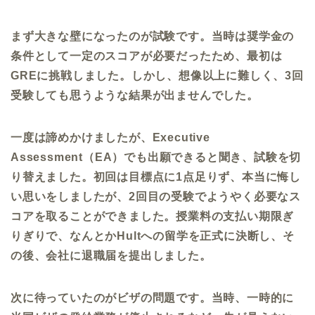
まず大きな壁になったのが試験です。当時は奨学金の
条件として一定のスコアが必要だったため、最初は
GRE
に挑戦しました。しかし、想像以上に難しく、
3
回
受験しても思うような結果が出ませんでした。
一度は諦めかけましたが、
Executive
Assessment
（
EA
）でも出願できると聞き、試験を切
り替えました。初回は目標点に
1
点足りず、本当に悔し
い思いをしましたが、
2
回目の受験でようやく必要なス
コアを取ることができました。授業料の支払い期限ぎ
りぎりで、なんとか
Hult
への留学を正式に決断し、そ
の後、会社に退職届を提出しました。
次に待っていたのがビザの問題です。当時、一時的に