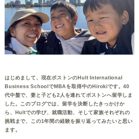
はじめまして、現在ボストンの
Hult International
Business School
で
MBA
を取得中の
Hiroki
です。
40
代中盤で、妻と子ども
2
人を連れてボストンへ留学しま
した。このブログでは、留学を決断したきっかけか
ら、
Hult
での学び、就職活動、そして家族それぞれの
挑戦まで、この
1
年間の経験を振り返ってみたいと思い
ます。