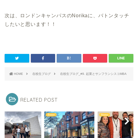
次は、ロンドンキャンパスのNorikaに、バトンタッチ
したいと思います！！
HOME
在校生ブログ
在校生ブログ_#9. 起業とサンフランシスコMBA
RELATED POST
on
Boston
Boston