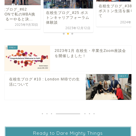
在校生ブログ_#38 MBA
在校生ブログ_#62
ボストン生活を振り返っ
生ブログ_#25 ボス
BOSTONで私のMB
て
ンキャリアフォーラム
戦始まるーやると決..
験談
2024年7月16日
2025年9
2023年12月12日
2023年1月 在校生・卒業生Zoom座談会
を開催しました！
在校生ブログ #10 : London MIBでの生
活について
Ready to Dare Mighty Things