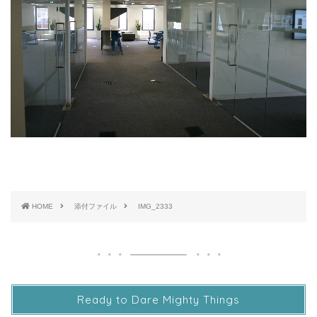
HOME
添付ファイル
IMG_2333
Ready to Dare Mighty Things