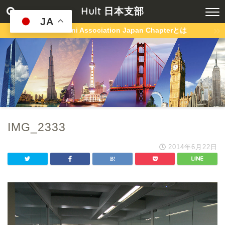
Hult 日本支部
JA
Hult Alumni Association Japan Chapterとは
IMG_2333
2014年6月22日