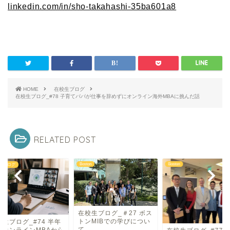
linkedin.com/in/sho-takahashi-35ba601a8
HOME
在校生ブログ
在校生ブログ_#78 子育てパパが仕事を辞めずにオンライン海外MBAに挑んだ話
RELATED POST
Boston
Boston
生ブログ
在校生ブログ_＃27 ボス
トンMIBでの学びについ
生ブログ_#74 半年
て
のオンラインMBAから