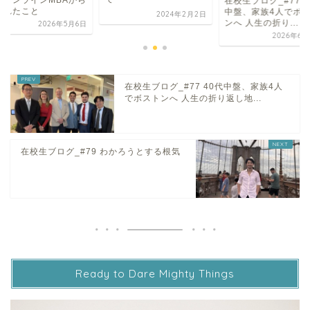
在校生ブログ_#77 4
られたこと
中盤、家族4人でボ
2024年2月2日
ンへ 人生の折り...
2026年5月6日
2026年6月
在校生ブログ_#77 40代中盤、家族4人
でボストンへ 人生の折り返し地...
在校生ブログ_#79 わかろうとする根気
Ready to Dare Mighty Things