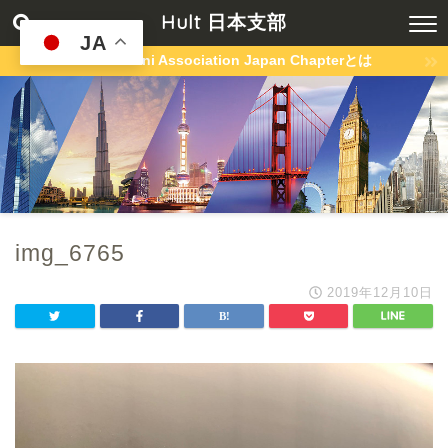
Hult 日本支部
JA
Hult Alumni Association Japan Chapterとは
img_6765
2019年12月10日