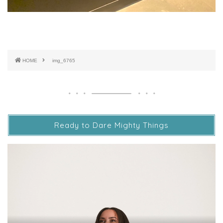
HOME
img_6765
Ready to Dare Mighty Things