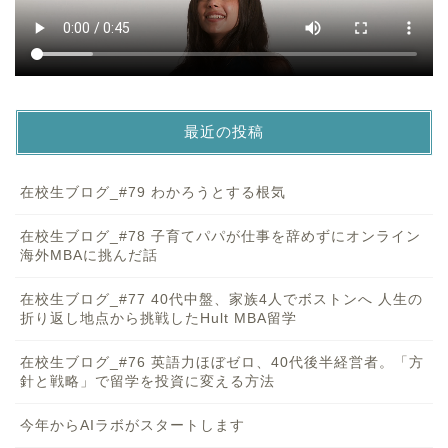
最近の投稿
在校生ブログ_#79 わかろうとする根気
在校生ブログ_#78 子育てパパが仕事を辞めずにオンライン
海外MBAに挑んだ話
在校生ブログ_#77 40代中盤、家族4人でボストンへ 人生の
折り返し地点から挑戦したHult MBA留学
在校生ブログ_#76 英語力ほぼゼロ、40代後半経営者。「方
針と戦略」で留学を投資に変える方法
今年からAIラボがスタートします