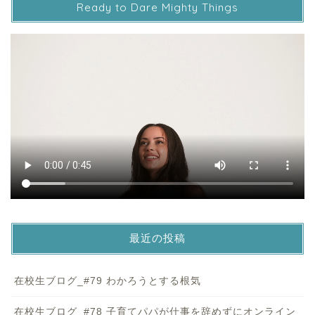
Ready to Dare Mighty Things
最近の投稿
在校生ブログ_#79 わかろうとする根気
在校生ブログ_#78 子育てパパが仕事を辞めずにオンライン