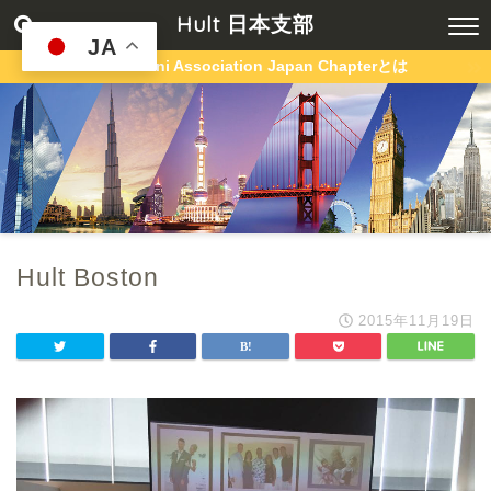
Hult 日本支部
JA
Hult Alumni Association Japan Chapterとは
Hult Boston
2015年11月19日