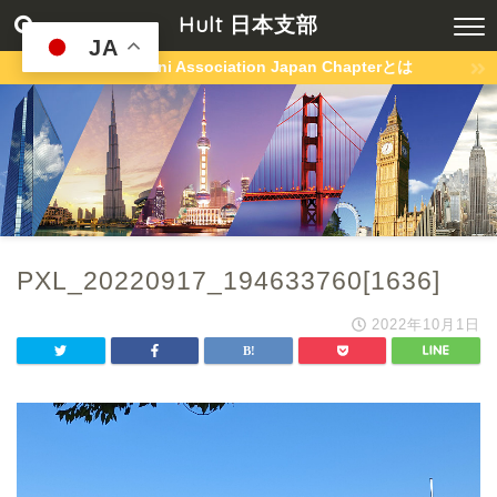
Hult 日本支部
JA
Hult Alumni Association Japan Chapterとは
PXL_20220917_194633760[1636]
2022年10月1日