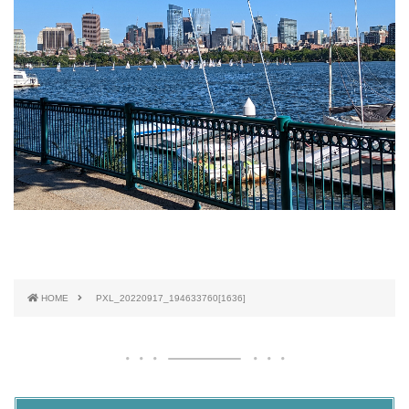
HOME
PXL_20220917_194633760[1636]