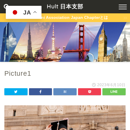
Hult 日本支部
JA
Hult Alumni Association Japan Chapterとは
Picture1
2023年6月10日