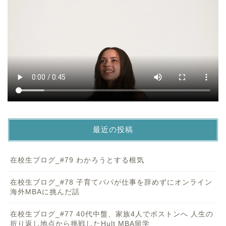
最近の投稿
在校生ブログ_#79 わかろうとする根気
在校生ブログ_#78 子育てパパが仕事を辞めずにオンライン
海外MBAに挑んだ話
在校生ブログ_#77 40代中盤、家族4人でボストンへ 人生の
折り返し地点から挑戦したHult MBA留学