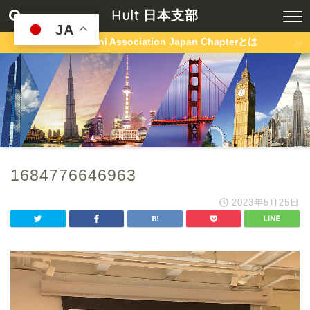
Hult 日本支部
JA
Hult Alumni Association Japan Chapterとは
1684776646963
2023年5月25日