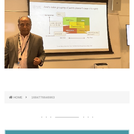
HOME
1684776646963