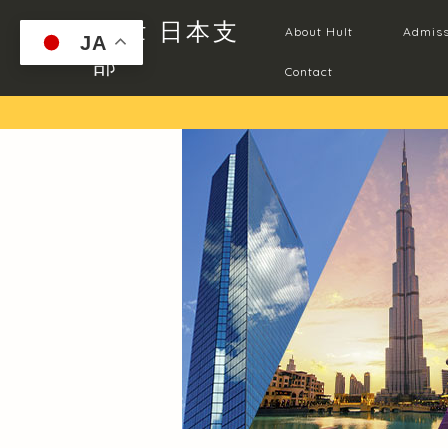
Hult 日本支
About Hult
Admiss
JA
部
Contact