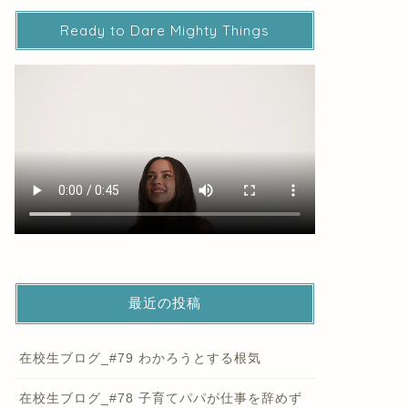
Ready to Dare Mighty Things
最近の投稿
在校生ブログ_#79 わかろうとする根気
在校生ブログ_#78 子育てパパが仕事を辞めず