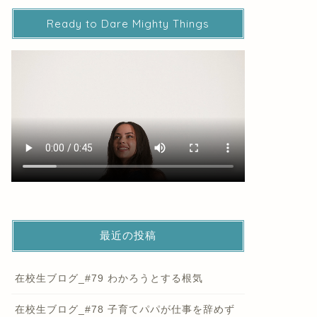
Ready to Dare Mighty Things
最近の投稿
在校生ブログ_#79 わかろうとする根気
在校生ブログ_#78 子育てパパが仕事を辞めず