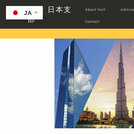
Hult 日本支
About Hult
Admiss
JA
部
Contact