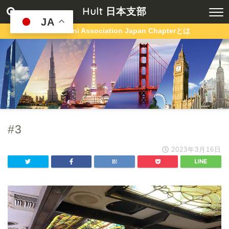
Hult 日本支部
JA
Hult Alumni Association Japan Chapterとは
#3
2023年3月16日