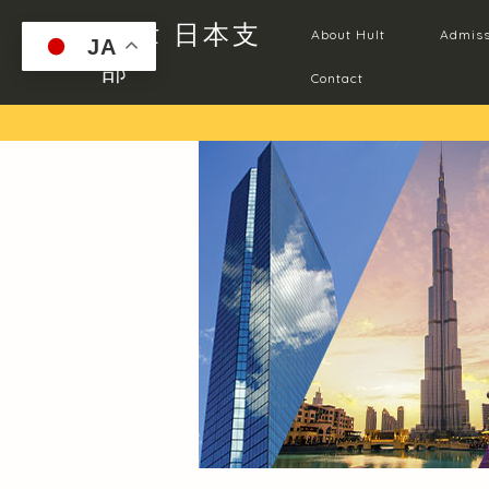
Hult 日本支
About Hult
Admiss
JA
部
Contact