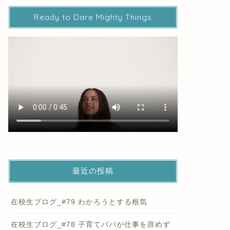
Ready to Dare Mighty Things
最近の投稿
在校生ブログ_#79 わかろうとする根気
在校生ブログ_#78 子育てパパが仕事を辞めず