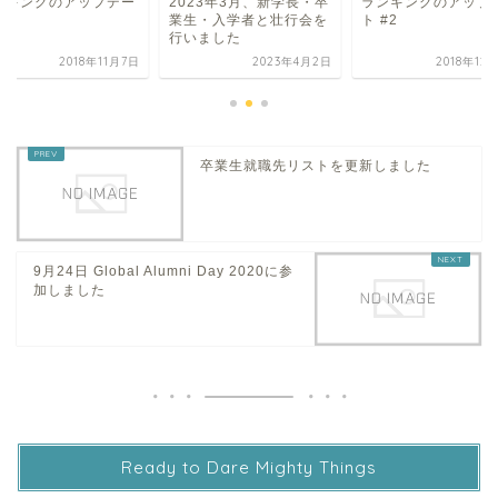
ンキングのアップデー
2023年3月、新学長・卒
ランキングのアップ
業生・入学者と壮行会を
ト #2
行いました
2018年11月7日
2023年4月2日
2018年12
卒業生就職先リストを更新しました
9月24日 Global Alumni Day 2020に参
加しました
Ready to Dare Mighty Things