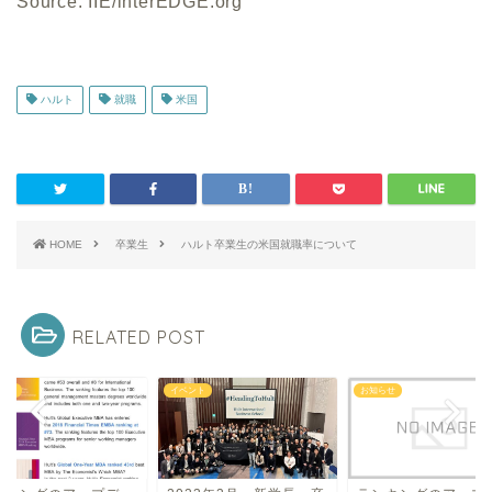
Source: IIE/interEDGE.org
ハルト
就職
米国
HOME
卒業生
ハルト卒業生の米国就職率について
RELATED POST
らせ
イベント
お知らせ