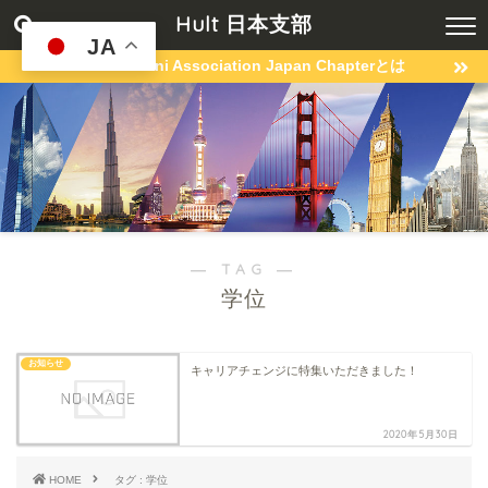
Hult 日本支部
JA
Hult Alumni Association Japan Chapterとは
― TAG ―
学位
お知らせ
キャリアチェンジに特集いただきました！
2020年5月30日
HOME
タグ : 学位