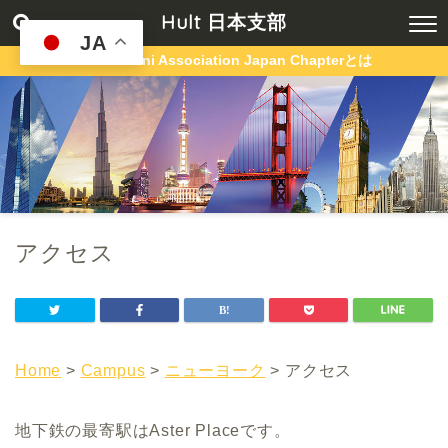
Hult 日本支部
JA
Hult Alumni Association Japan Chapterとは
アクセス
Home
>
Campus
>
ニューヨーク
> アクセス
地下鉄の最寄駅はAster Placeです。