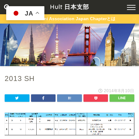
Hult 日本支部
JA
Hult Alumni Association Japan Chapterとは
2013 SH
2014年8月10日