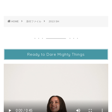
HOME
添付ファイル
2013 SH
Ready to Dare Mighty Things