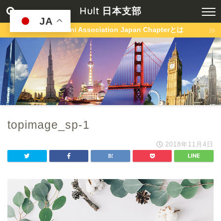
Hult 日本支部
JA
Hult Alumni Association Japan Chapterとは
topimage_sp-1
2018年11月4日