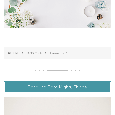
HOME
添付ファイル
topimage_sp-1
Ready to Dare Mighty Things