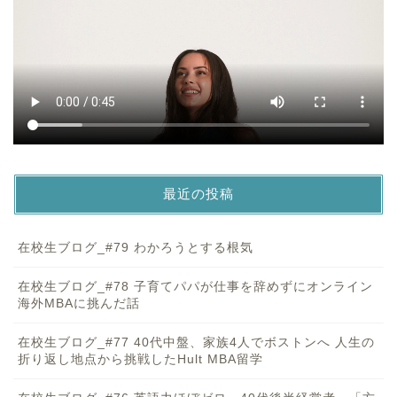
最近の投稿
在校生ブログ_#79 わかろうとする根気
在校生ブログ_#78 子育てパパが仕事を辞めずにオンライン
海外MBAに挑んだ話
在校生ブログ_#77 40代中盤、家族4人でボストンへ 人生の
折り返し地点から挑戦したHult MBA留学