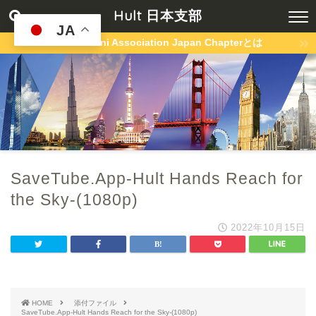
Hult 日本支部
JA
Hult Alumni Association Japan Chapterとは
SaveTube.App-Hult Hands Reach for
the Sky-(1080p)
2022年10月15日
HOME
添付ファイル
SaveTube.App-Hult Hands Reach for the Sky-(1080p)