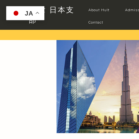
Hult 日本支
About Hult
Admiss
JA
部
Contact