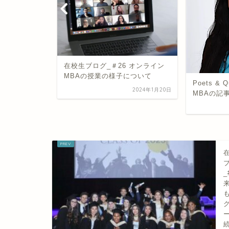
『ハルト大
会』
 オンライン
について
Poets & Quantsにオンライン
2024年1月20日
MBAの記事が特集されました
2024年3月9日
_