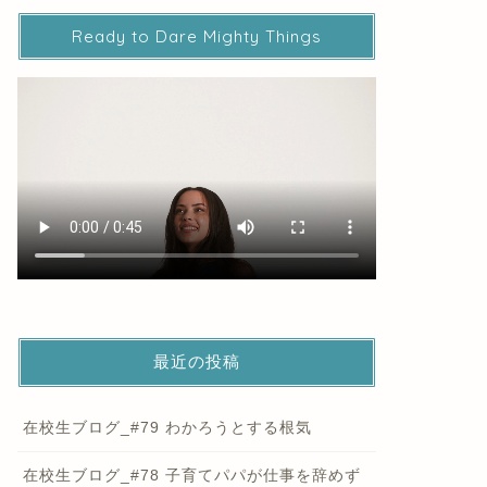
Ready to Dare Mighty Things
最近の投稿
在校生ブログ_#79 わかろうとする根気
在校生ブログ_#78 子育てパパが仕事を辞めず