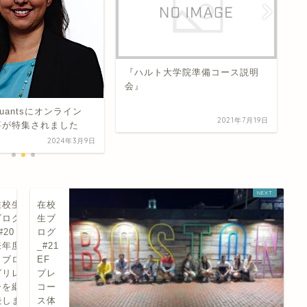
学院準備コース説明
在校生ブログ_＃26 オンライン
MBAの授業の様子について
P
2021年7月19日
2024年1月20日
M
在校生
在校
ブログ
生ブ
#20
ログ
来年度
_#21
もブロ
EF
グリレ
プレ
ーを継
コー
続しま
ス体