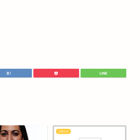
London
お