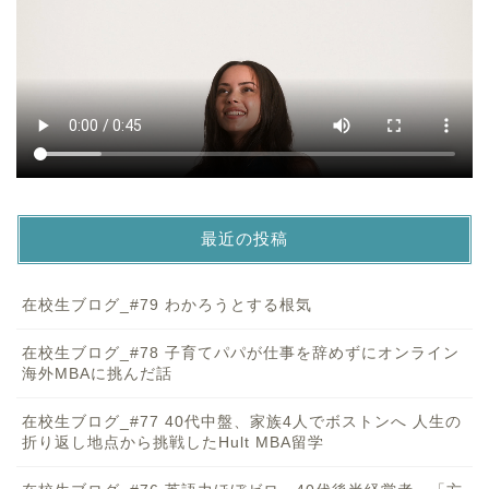
最近の投稿
在校生ブログ_#79 わかろうとする根気
在校生ブログ_#78 子育てパパが仕事を辞めずにオンライン
海外MBAに挑んだ話
在校生ブログ_#77 40代中盤、家族4人でボストンへ 人生の
折り返し地点から挑戦したHult MBA留学