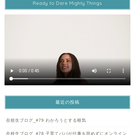
Ready to Dare Mighty Things
最近の投稿
在校生ブログ_#79 わかろうとする根気
在校生ブログ_#78 子育てパパが仕事を辞めずにオンライン