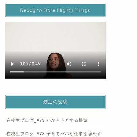
Ready to Dare Mighty Things
最近の投稿
在校生ブログ_#79 わかろうとする根気
在校生ブログ_#78 子育てパパが仕事を辞めず