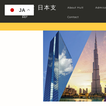
Hult 日本支
About Hult
Admiss
JA
部
Contact