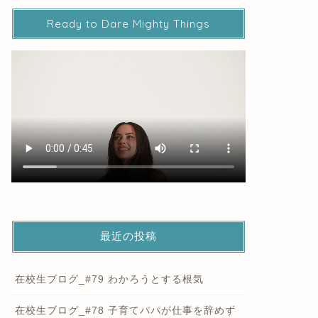
Ready to Dare Mighty Things
最近の投稿
在校生ブログ_#79 わかろうとする根気
在校生ブログ_#78 子育てパパが仕事を辞めず