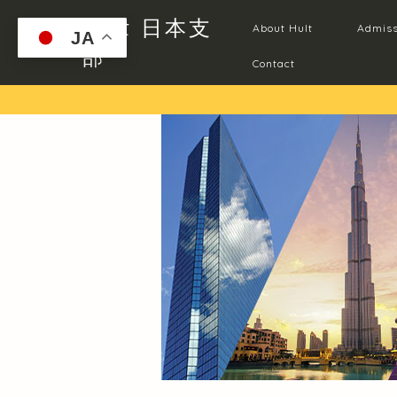
Hult 日本支
About Hult
Admiss
JA
部
Contact