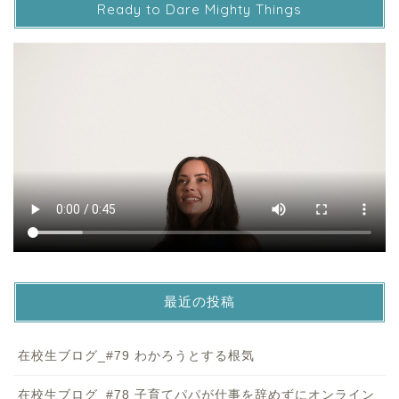
Ready to Dare Mighty Things
最近の投稿
在校生ブログ_#79 わかろうとする根気
在校生ブログ_#78 子育てパパが仕事を辞めずにオンライン