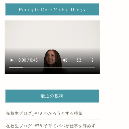
Ready to Dare Mighty Things
最近の投稿
在校生ブログ_#79 わかろうとする根気
在校生ブログ_#78 子育てパパが仕事を辞めず