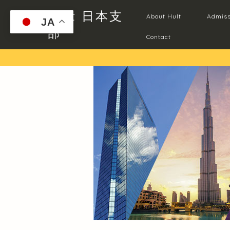
Hult 日本支
About Hult
Admiss
JA
部
Contact