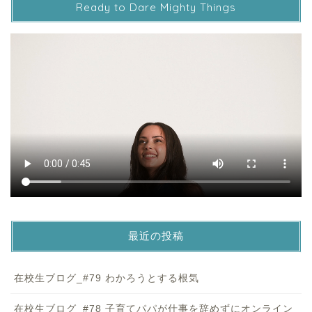
Ready to Dare Mighty Things
最近の投稿
在校生ブログ_#79 わかろうとする根気
在校生ブログ_#78 子育てパパが仕事を辞めずにオンライン