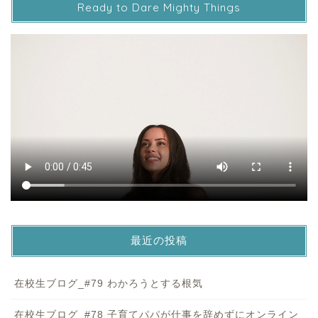
Ready to Dare Mighty Things
最近の投稿
在校生ブログ_#79 わかろうとする根気
在校生ブログ_#78 子育てパパが仕事を辞めずにオンライン