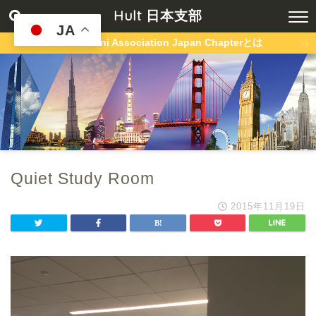
Hult 日本支部
JA
Hult Alumni Association Japan Chapterとは
Quiet Study Room
2015年11月19日