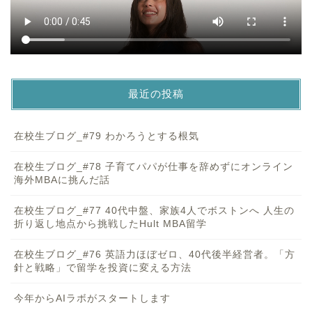
最近の投稿
在校生ブログ_#79 わかろうとする根気
在校生ブログ_#78 子育てパパが仕事を辞めずにオンライン
海外MBAに挑んだ話
在校生ブログ_#77 40代中盤、家族4人でボストンへ 人生の
折り返し地点から挑戦したHult MBA留学
在校生ブログ_#76 英語力ほぼゼロ、40代後半経営者。「方
針と戦略」で留学を投資に変える方法
今年からAIラボがスタートします