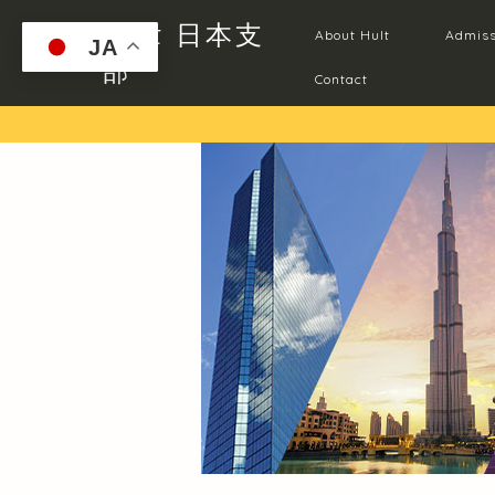
Hult 日本支
About Hult
Admiss
JA
部
Contact