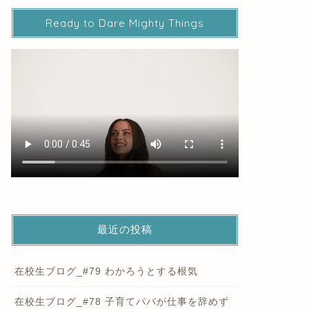
Ready to Dare Mighty Things
最近の投稿
在校生ブログ_#79 わかろうとする根気
在校生ブログ_#78 子育てパパが仕事を辞めず