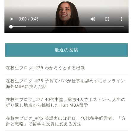
最近の投稿
在校生ブログ_#79 わかろうとする根気
在校生ブログ_#78 子育てパパが仕事を辞めずにオンライン
海外MBAに挑んだ話
在校生ブログ_#77 40代中盤、家族4人でボストンへ 人生の
折り返し地点から挑戦したHult MBA留学
在校生ブログ_#76 英語力ほぼゼロ、40代後半経営者。「方
針と戦略」で留学を投資に変える方法