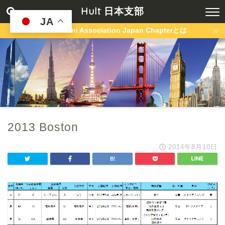
Hult 日本支部
JA
Hult Alumni Association Japan Chapterとは
2013 Boston
2014年8月10日