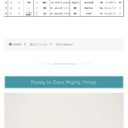
HOME
添付ファイル
2013 Boston
Ready to Dare Mighty Things