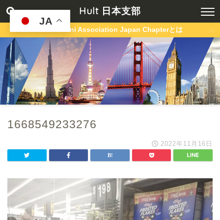
Hult 日本支部
JA
Hult Alumni Association Japan Chapterとは
1668549233276
2022年11月16日