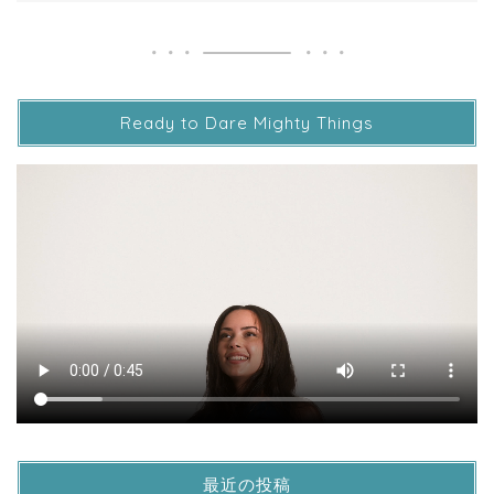
Ready to Dare Mighty Things
最近の投稿