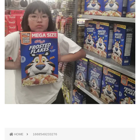
HOME
1668549233276