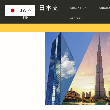
Hult 日本支
About Hult
Admiss
JA
部
Contact