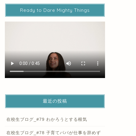
Ready to Dare Mighty Things
最近の投稿
在校生ブログ_#79 わかろうとする根気
在校生ブログ_#78 子育てパパが仕事を辞めず