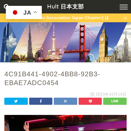
Hult 日本支部
JA
Hult Alumni Association Japan Chapterとは
4C91B441-4902-4BB8-92B3-
EBAE7ADC0454
2023年10月14日