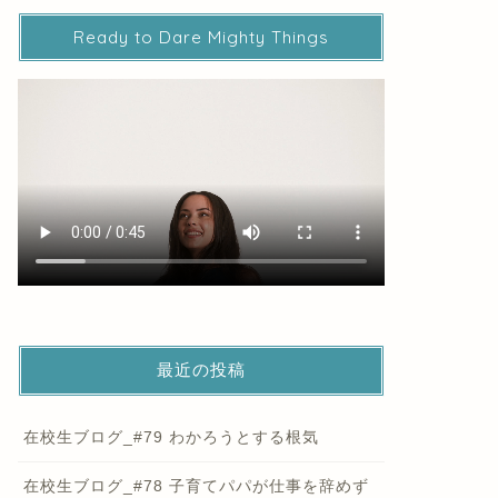
Ready to Dare Mighty Things
最近の投稿
在校生ブログ_#79 わかろうとする根気
在校生ブログ_#78 子育てパパが仕事を辞めず