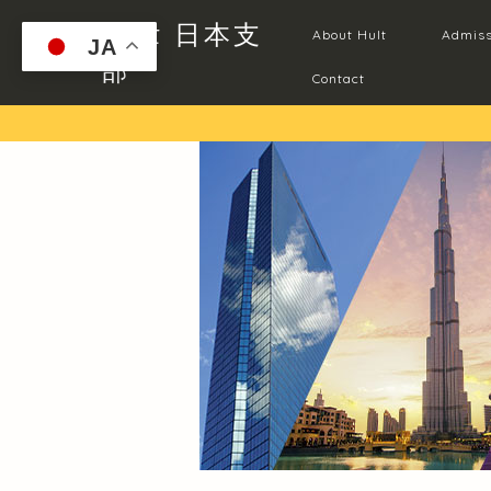
Hult 日本支
About Hult
Admiss
JA
部
Contact