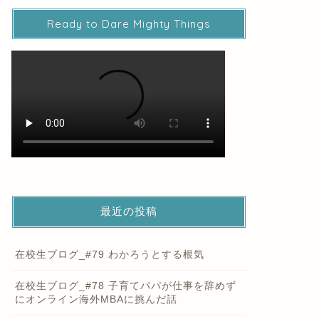
Ready to Dare Mighty Things
最近の投稿
在校生ブログ_#79 わかろうとする根気
在校生ブログ_#78 子育てパパが仕事を辞めず
にオンライン海外MBAに挑んだ話