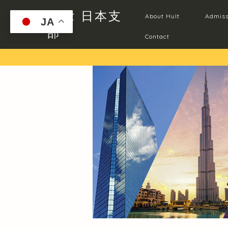
Hult 日本支
About Hult
Admiss
JA
部
Contact