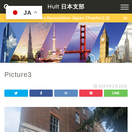
Hult 日本支部
JA
Hult Alumni Association Japan Chapterとは
Picture3
2024年2月10日