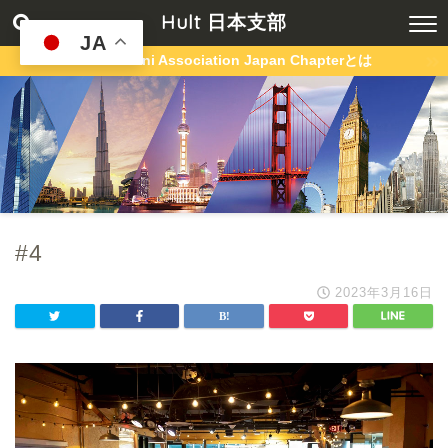
Hult 日本支部
JA
Hult Alumni Association Japan Chapterとは
#4
2023年3月16日