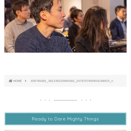
HOME
406780481_381239220960482_2479707900604198915_n
Ready to Dare Mighty Things