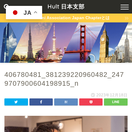
Hult 日本支部
JA
Hult Alumni Association Japan Chapterとは
406780481_381239220960482_247
9707900604198915_n
2023年12月18日