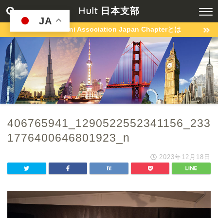
Hult 日本支部
JA
Hult Alumni Association Japan Chapterとは
406765941_1290522552341156_233
1776400646801923_n
2023年12月18日