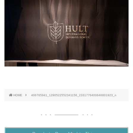
HOME
406765941_1290522552341156_2331776400646801923_n