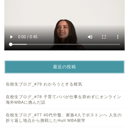
最近の投稿
在校生ブログ_#79 わかろうとする根気
在校生ブログ_#78 子育てパパが仕事を辞めずにオンライン
海外MBAに挑んだ話
在校生ブログ_#77 40代中盤、家族4人でボストンへ 人生の
折り返し地点から挑戦したHult MBA留学