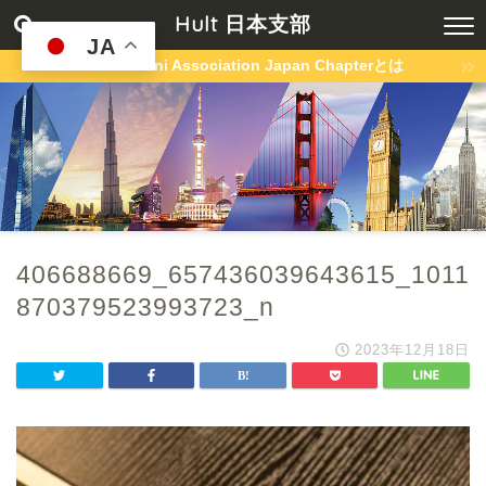
Hult 日本支部
JA
Hult Alumni Association Japan Chapterとは
406688669_657436039643615_1011
870379523993723_n
2023年12月18日