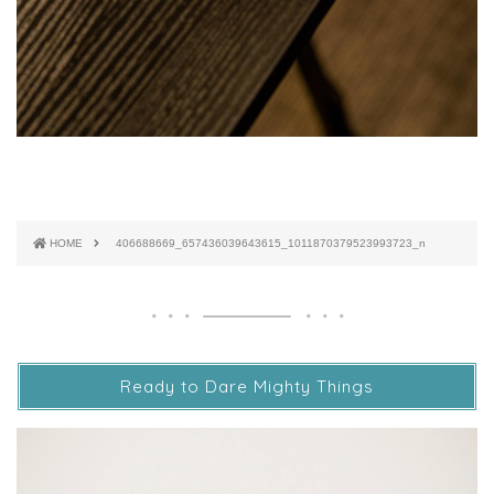
HOME
406688669_657436039643615_1011870379523993723_n
Ready to Dare Mighty Things