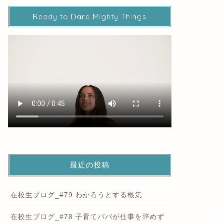
Ready to Dare Mighty Things
最近の投稿
在校生ブログ_#79 わかろうとする根気
在校生ブログ_#78 子育てパパが仕事を辞めず