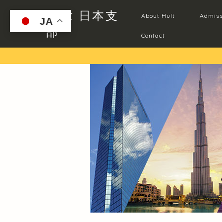
Hult 日本支
About Hult
Admiss
JA
部
Contact