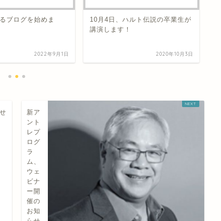
るブログを始めま
10月4日、ハルト伝説の卒業生が
ア
講演します！
と
2022年9月1日
2020年10月3日
らせ
新ア
ント
レプ
ログ
ラ
ム、
ウェ
ビナ
ー開
催の
お知
らせ