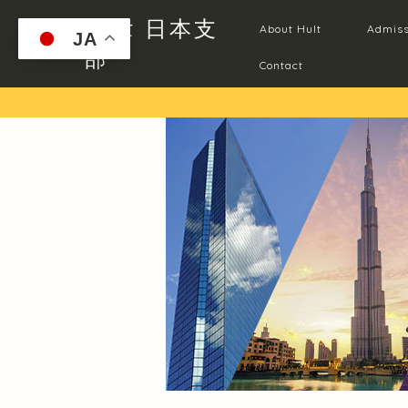
Hult 日本支
About Hult
Admiss
JA
部
Contact