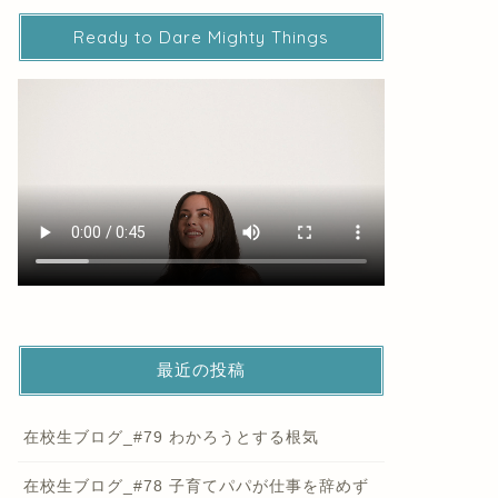
Ready to Dare Mighty Things
最近の投稿
在校生ブログ_#79 わかろうとする根気
在校生ブログ_#78 子育てパパが仕事を辞めず