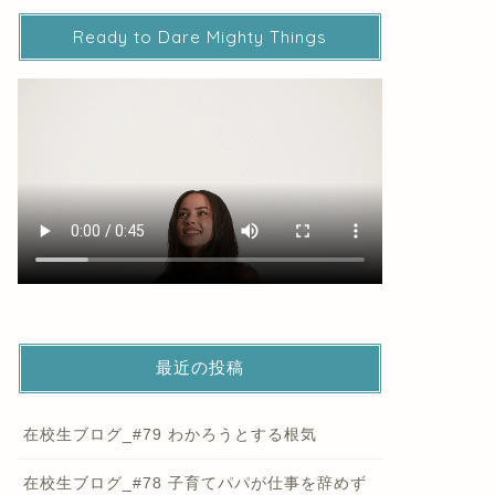
Ready to Dare Mighty Things
最近の投稿
在校生ブログ_#79 わかろうとする根気
在校生ブログ_#78 子育てパパが仕事を辞めず