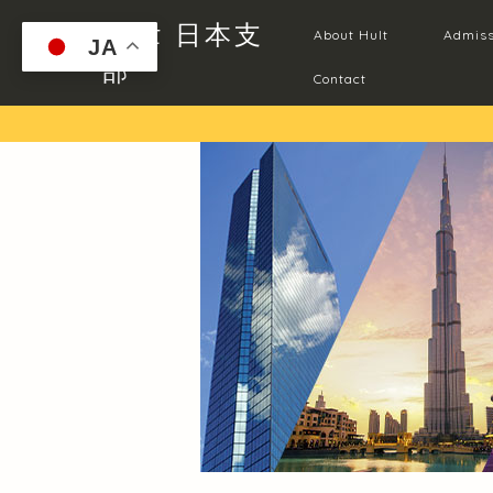
Hult 日本支
About Hult
Admiss
JA
部
Contact