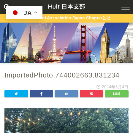
Hult 日本支部
JA
Hult Alumni Association Japan Chapterとは
ImportedPhoto.744002663.831234
2024年8月4日