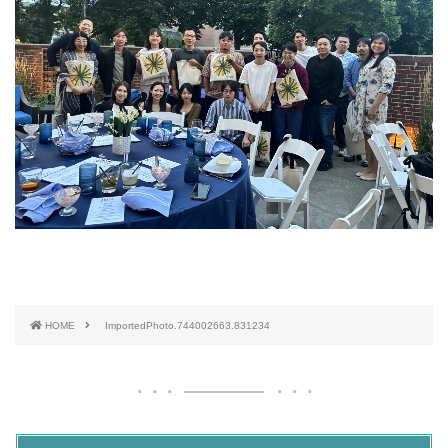
HOME
ImportedPhoto.744002663.831234