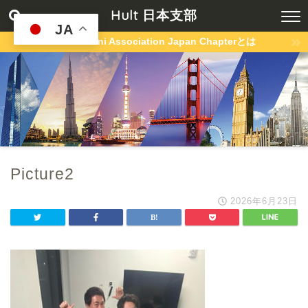
Hult 日本支部
JA
Hult Alumni Association Japan Chapterとは
Picture2
2026年6月23日