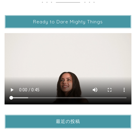
Ready to Dare Mighty Things
最近の投稿